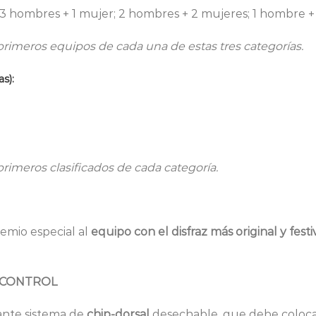
3 hombres + 1 mujer; 2 hombres + 2 mujeres; 1 hombre +
primeros equipos de cada una de estas tres categorías.
s):
primeros clasificados de cada categoría.
emio especial al
equipo con el disfraz más original y festi
 CONTROL
ante sistema de
chip-dorsal
desechable, que debe colocar