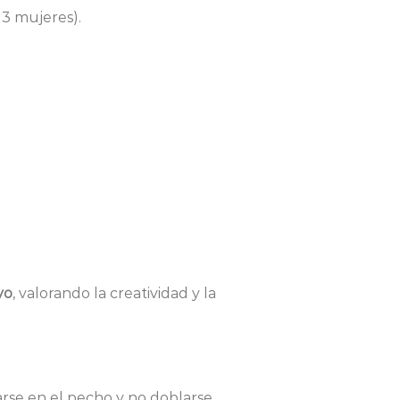
 3 mujeres).
vo
, valorando la creatividad y la
se en el pecho y no doblarse.