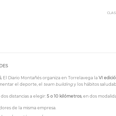
CLAS
ADES
6
, El Diario Montañés organiza en Torrelavega la
VI edici
mentar el deporte, el
team building
y los hábitos saludab
dos distancias a elegir:
5 o 10 kilómetros
, en dos modalid
ores de la misma empresa.