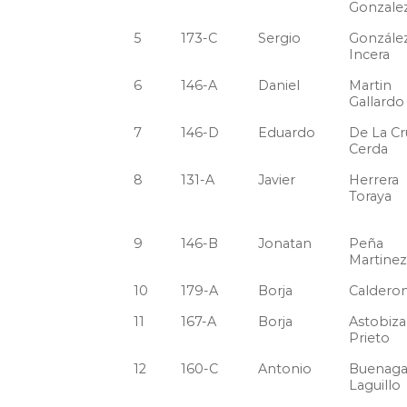
Gonzale
5
173-C
Sergio
Gonzále
Incera
6
146-A
Daniel
Martin
Gallardo
7
146-D
Eduardo
De La Cr
Cerda
8
131-A
Javier
Herrera
Toraya
9
146-B
Jonatan
Peña
Martinez
10
179-A
Borja
Caldero
11
167-A
Borja
Astobiza
Prieto
12
160-C
Antonio
Buenag
Laguillo