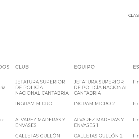
CLAS
DOS
CLUB
EQUIPO
E
JEFATURA SUPERIOR
JEFATURA SUPERIOR
Fi
ria
DE POLICÍA
DE POLICÍA NACIONAL
NACIONAL CANTABRIA
CANTABRIA
INGRAM MICRO
INGRAM MICRO 2
Fi
iz
ALVAREZ MADERAS Y
ALVAREZ MADERAS Y
Fi
ENVASES
ENVASES 1
GALLETAS GULLÓN
GALLETAS GULLÓN 2
Fi