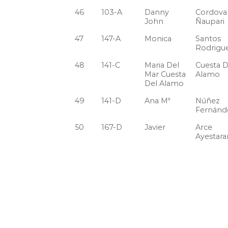
46
103-A
Danny
Cordova
John
Ñaupari
47
147-A
Monica
Santos
Rodrigu
48
141-C
Maria Del
Cuesta D
Mar Cuesta
Alamo
Del Alamo
49
141-D
Ana Mª
Núñez
Fernánd
50
167-D
Javier
Arce
Ayestara