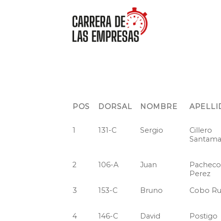
Saltar
al
contenido
POS
DORSAL
NOMBRE
APELLI
1
131-C
Sergio
Cillero
Santama
2
106-A
Juan
Pacheco
Perez
3
153-C
Bruno
Cobo Ru
4
146-C
David
Postigo