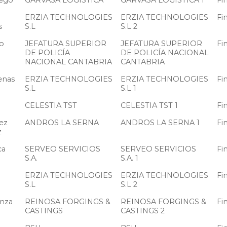
iego
GARVASA LOGÍSTICA
GARVASA LOGÍSTICA 1
Fi
ERZIA TECHNOLOGIES
ERZIA TECHNOLOGIES
Fi
s
S.L
S.L 2
o
JEFATURA SUPERIOR
JEFATURA SUPERIOR
Fi
DE POLICÍA
DE POLICÍA NACIONAL
NACIONAL CANTABRIA
CANTABRIA
enas
ERZIA TECHNOLOGIES
ERZIA TECHNOLOGIES
Fi
S.L
S.L 1
CELESTIA TST
CELESTIA TST 1
Fi
ez
ANDROS LA SERNA
ANDROS LA SERNA 1
Fi
z
ca
SERVEO SERVICIOS
SERVEO SERVICIOS
Fi
S.A.
S.A. 1
ERZIA TECHNOLOGIES
ERZIA TECHNOLOGIES
Fi
S.L
S.L 2
anza
REINOSA FORGINGS &
REINOSA FORGINGS &
Fi
CASTINGS
CASTINGS 2