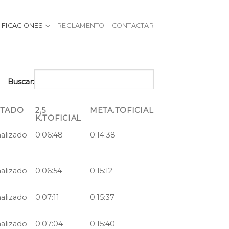
IFICACIONES
REGLAMENTO
CONTACTAR
Buscar:
STADO
2,5
META.TOFICIAL
K.TOFICIAL
nalizado
0:06:48
0:14:38
nalizado
0:06:54
0:15:12
nalizado
0:07:11
0:15:37
nalizado
0:07:04
0:15:40