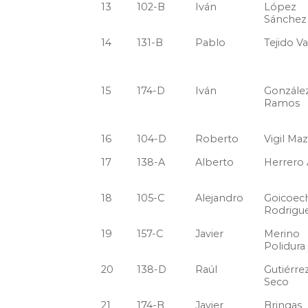
13
102-B
Iván
López
Sánchez
14
131-B
Pablo
Tejido V
15
174-D
Iván
Gonzále
Ramos
16
104-D
Roberto
Vigil Ma
17
138-A
Alberto
Herrero 
18
105-C
Alejandro
Goicoec
Rodrigu
19
157-C
Javier
Merino
Polidura
20
138-D
Raúl
Gutiérre
Seco
21
174-B
Javier
Bringas