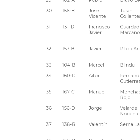
29
102-A
Pablo
Bravo D
30
156-B
Jose
Teran
Vicente
Collante
31
131-D
Francisco
Guardad
Javier
Marcano
32
157-B
Javier
Plaza Ar
33
104-B
Marcel
Blindu
34
160-D
Aitor
Fernand
Gutierre
35
167-C
Manuel
Mencha
Rojo
36
156-D
Jorge
Velarde
Noriega
37
138-B
Valentín
Serna L