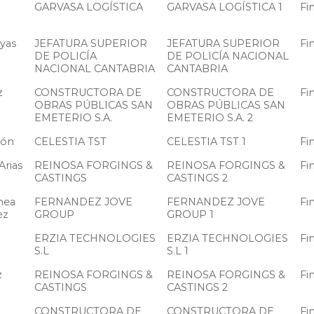
GARVASA LOGÍSTICA
GARVASA LOGÍSTICA 1
Fi
ayas
JEFATURA SUPERIOR
JEFATURA SUPERIOR
Fi
DE POLICÍA
DE POLICÍA NACIONAL
NACIONAL CANTABRIA
CANTABRIA
z
CONSTRUCTORA DE
CONSTRUCTORA DE
Fi
OBRAS PÚBLICAS SAN
OBRAS PÚBLICAS SAN
EMETERIO S.A.
EMETERIO S.A. 2
zón
CELESTIA TST
CELESTIA TST 1
Fi
Arias
REINOSA FORGINGS &
REINOSA FORGINGS &
Fi
CASTINGS
CASTINGS 2
hea
FERNANDEZ JOVE
FERNANDEZ JOVE
Fi
ez
GROUP
GROUP 1
ERZIA TECHNOLOGIES
ERZIA TECHNOLOGIES
Fi
S.L
S.L 1
z
REINOSA FORGINGS &
REINOSA FORGINGS &
Fi
CASTINGS
CASTINGS 2
CONSTRUCTORA DE
CONSTRUCTORA DE
Fi