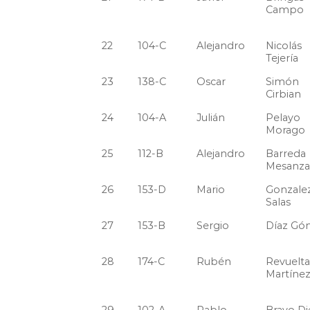
Campo
22
104-C
Alejandro
Nicolás
Tejería
23
138-C
Oscar
Simón
Cirbian
24
104-A
Julián
Pelayo
Morago
25
112-B
Alejandro
Barreda
Mesanza
26
153-D
Mario
Gonzale
Salas
27
153-B
Sergio
Díaz Gó
28
174-C
Rubén
Revuelta
Martíne