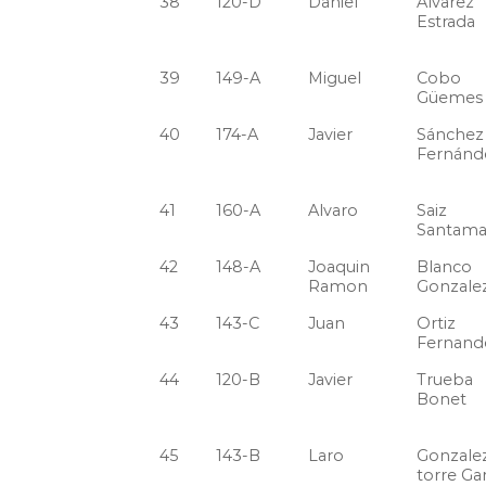
38
120-D
Daniel
Alvarez
Estrada
39
149-A
Miguel
Cobo
Güemes
40
174-A
Javier
Sánchez
Fernánd
41
160-A
Alvaro
Saiz
Santama
42
148-A
Joaquin
Blanco
Ramon
Gonzale
43
143-C
Juan
Ortiz
Fernand
44
120-B
Javier
Trueba
Bonet
45
143-B
Laro
Gonzale
torre Gar